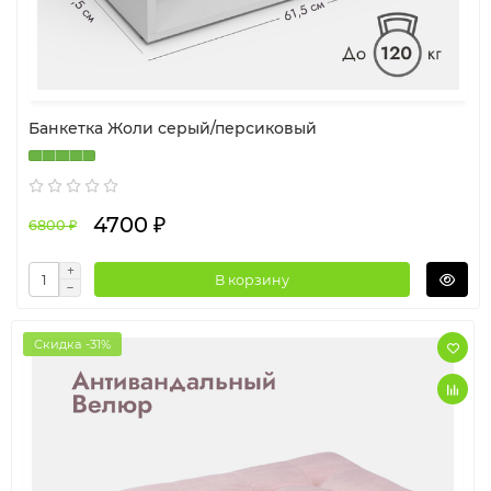
Банкетка Жоли серый/персиковый
4700 ₽
6800 ₽
В корзину
Скидка -31%