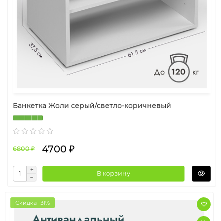
Банкетка Жоли серый/светло-коричневый
4700 ₽
6800 ₽
В корзину
Скидка -31%