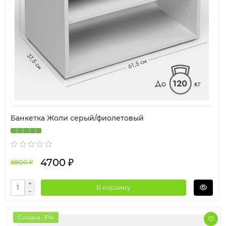
Банкетка Жоли серый/фиолетовый
4700 ₽
6800 ₽
В корзину
Скидка -31%