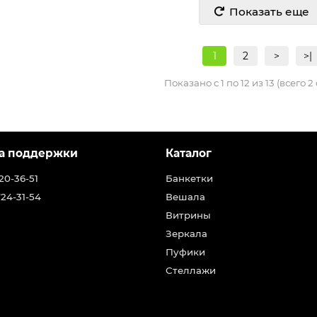
Показать еще
1
2
>
>|
Показано с 1 по 12 из 13 (всего 2
а поддержки
Каталог
20-36-51
Банкетки
724-31-54
Вешала
Витрины
Зеркала
Пуфики
Стеллажи