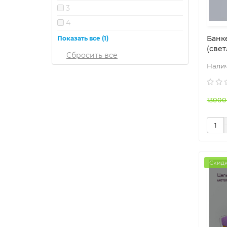
3
4
5
Банк
Показать все (1)
(све
13000
Скидк