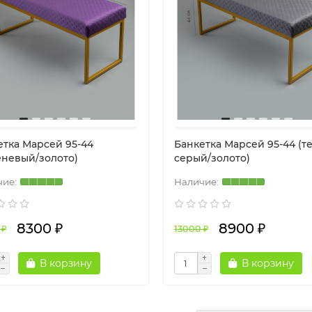
етка Марсей 95-44
Банкетка Марсей 95-44 (т
еневый/золото)
серый/золото)
8300 ₽
8900 ₽
 ₽
13000 ₽
В корзину
В корзину