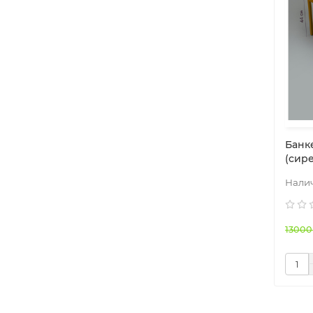
Банк
(сир
13000