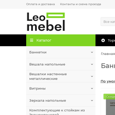
Оплата и доставка
Контакты и схема проезда
Все ка
Каталог
Тор
Банкетки
Главная
Бан
Вешала напольные
Вешалки настенные
металлические
По умо
Витрины
Скидк
Зеркала напольные
Комплектующие к стойкам из
Экономпанелей