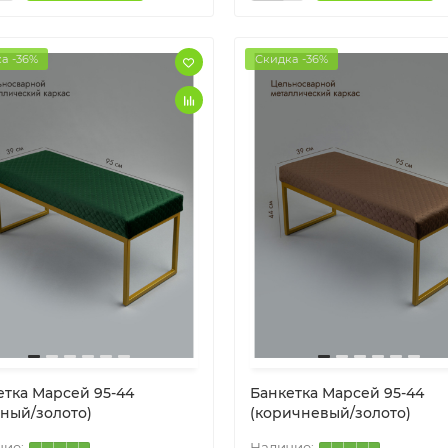
а -36%
Скидка -36%
ХИТ!
Банкетки от производителя
етка Марсей 95-44
Банкетка Марсей 95-44
еный/золото)
(коричневый/золото)