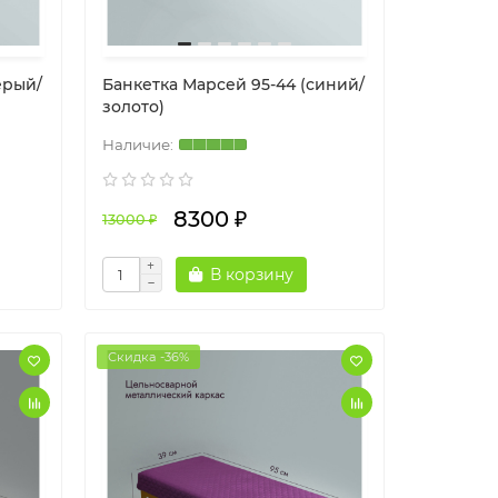
ерый/
Банкетка Марсей 95-44 (синий/
золото)
8300 ₽
13000 ₽
В корзину
Скидка -36%