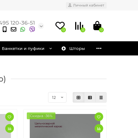
Личный кабинет
495 120-36-51
0
0
0
Банкетки и пуфики
Шторы
о)
Скидка -36%