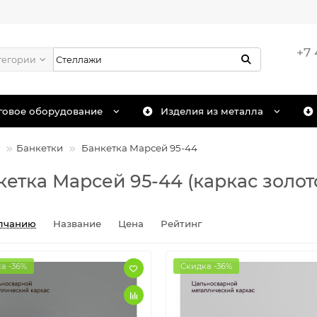
+7 
тегории
говое оборудование
Изделия из металла
Банкетки
Банкетка Марсей 95-44
кетка Марсей 95-44 (каркас золот
лчанию
Название
Цена
Рейтинг
а -36%
Скидка -36%