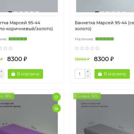
етка Марсей 95-44
Банкетка Марсей 95-44 (с
тло-коричневый/золото)
золото)
8300 ₽
8300 ₽
 ₽
13000 ₽
В корзину
В корзину
а -36%
Скидка -32%