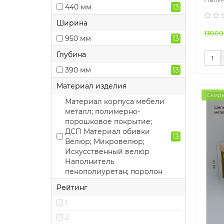
440 мм
13
Ширина
13000
950 мм
13
Глубина
390 мм
13
Материал изделия
Скидк
Материал корпуса мебели
металл; полимерно-
порошковое покрытие;
ДСП Материал обивки
13
Велюр; Микровелюр;
Искусственный велюр
Наполнитель
пенополиуретан; поролон
Рейтинг
1
2